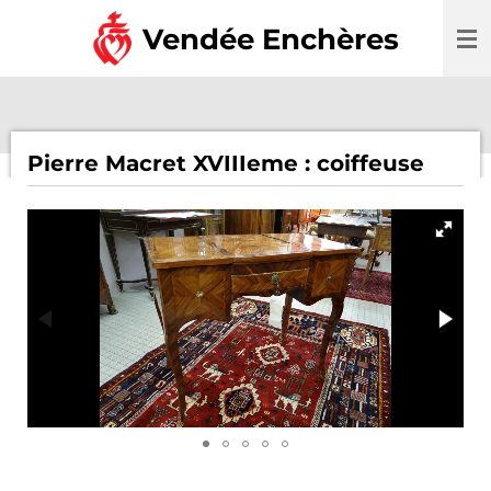
Passer
Vendée Enchères
au
contenu
principal
Pierre Macret XVIIIeme : coiffeuse