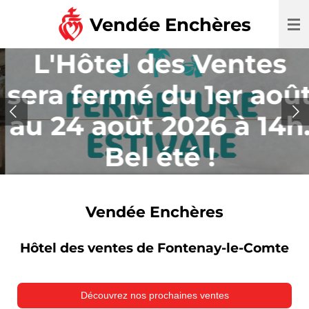
Passer
Vendée Enchères
au
contenu
L'Hôtel des Ventes
principal
sera fermé du 1er août
au 24 août 2026 à 14h.
Bel été !
Vendée Enchères
Hôtel des ventes de Fontenay-le-Comte
Découvrez nos prochaines ventes