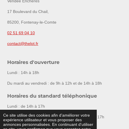
17 Boulevard du Chail,
85200, Fontenay-le-Comte
02 51 69 04 10
contact@thelot.fr
Horaires d'ouverture
Lundi : 14h à 18h
Du mardi au vendredi : de 9h à 12h et de 14h à 18h
Horaires du standard téléphonique
Lundi : de 14h à 17h
Ce site utilise des cookies afin d’améliorer votre
Du mardi au vendredi : de 10h à 12h et de 14h à 17h
expérience utilisateur et vous proposer des
annonces personnalisées. En continuant d'utiliser
ce site, vous confirmez que vous acceptez notre