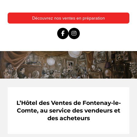
Découvrez nos ventes en préparation
F
I
a
n
c
s
e
t
b
a
o
g
o
r
k
a
m
L’Hôtel des Ventes de Fontenay-le-
Comte, au service des vendeurs et
des acheteurs