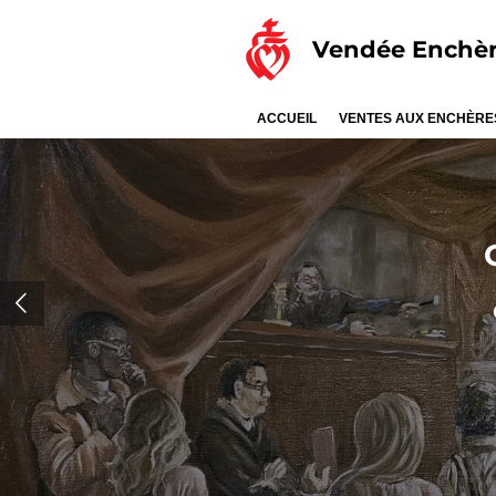
Passer
Vendée Enchè
au
contenu
principal
ACCUEIL
VENTES AUX ENCHÈR