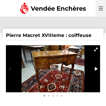
Passer
Vendée Enchères
au
contenu
principal
Pierre Macret XVIIIeme : coiffeuse