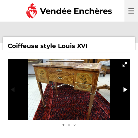
Passer
Vendée Enchères
au
contenu
principal
Coiffeuse style Louis XVI