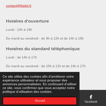
contact@thelot.fr
Horaires d'ouverture
Lundi : 14h à 18h
Du mardi au vendredi : de 9h à 12h et de 14h à 18h
Horaires du standard téléphonique
Lundi : de 14h à 17h
Du mardi au vendredi : de 10h à 12h et de 14h à 17h
Ce site utilise des cookies afin d’améliorer votre
F
I
expérience utilisateur et vous proposer des
a
n
© Vendée Enchères - Agrément 2002-260
annonces personnalisées. En continuant d'utiliser
c
s
ce site, vous confirmez que vous acceptez notre
e
t
politique d’utilisation des cookies.
b
a
o
g
o
r
Accord
E-mail
Téléphone
Carte
Facebook
k
a