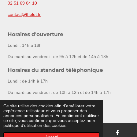
02 51 69 04 10
contact@thelot.fr
Horaires d'ouverture
Lundi : 14h à 18h
Du mardi au vendredi : de 9h à 12h et de 14h à 18h
Horaires du standard téléphonique
Lundi : de 14h à 17h
Du mardi au vendredi : de 10h à 12h et de 14h à 17h
Ce site utilise des cookies afin d’améliorer votre
F
I
expérience utilisateur et vous proposer des
a
n
© Vendée Enchères - Agrément 2002-260
annonces personnalisées. En continuant d'utiliser
c
s
ce site, vous confirmez que vous acceptez notre
e
t
politique d’utilisation des cookies.
b
a
o
g