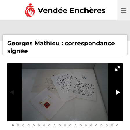
Passer
Vendée Enchères
au
contenu
principal
Georges Mathieu : correspondance
signée