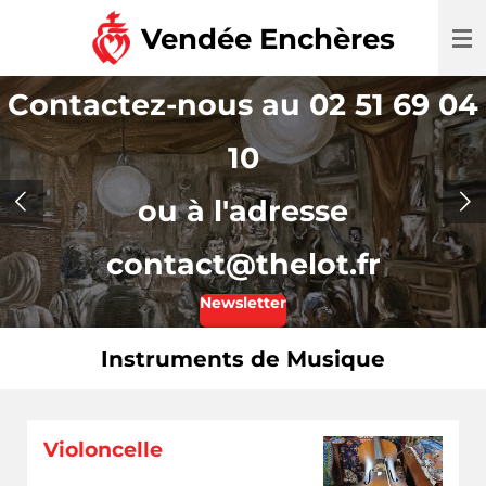
Passer
Vendée Enchères
au
contenu
Contactez-nous au 02 51 69 04
principal
10
ou à l'adresse
contact@thelot.fr
Newsletter
Instruments de Musique
Violoncelle