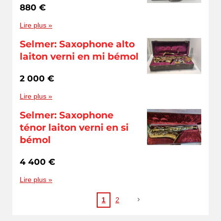
880 €
Lire plus »
Selmer: Saxophone alto
laiton verni en mi bémol
2 000 €
Lire plus »
Selmer: Saxophone
ténor laiton verni en si
bémol
4 400 €
Lire plus »
1
2