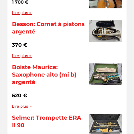
1 700 €
Lire plus »
Besson: Cornet à pistons
argenté
370 €
Lire plus »
Boiste Maurice:
Saxophone alto (mi b)
argenté
520 €
Lire plus »
Selmer: Trompette ERA
II 90