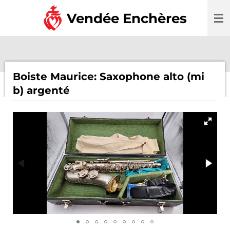
Passer
Vendée Enchères
au
contenu
principal
Boiste Maurice: Saxophone alto (mi
b) argenté