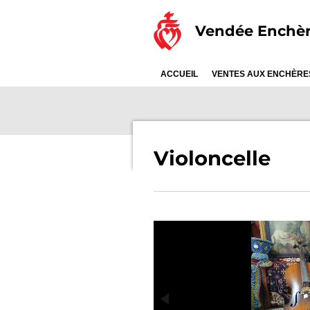
Passer
Vendée Enchè
au
contenu
principal
ACCUEIL
VENTES AUX ENCHÈR
Violoncelle