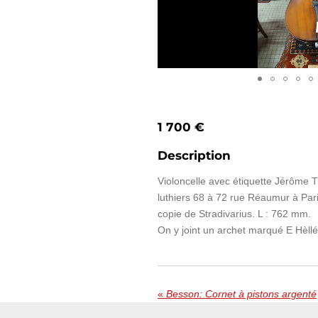
1 700 €
Description
Violoncelle avec étiquette Jérôme 
luthiers 68 à 72 rue Réaumur à Par
copie de Stradivarius. L : 762 mm.
On y joint un archet marqué E Hèll
«
Besson: Cornet à pistons argenté