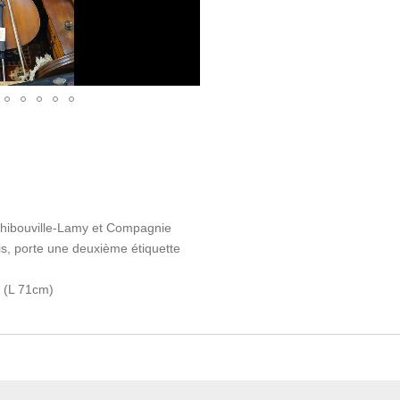
Thibouville-Lamy et Compagnie
is, porte une deuxième étiquette
é (L 71cm)