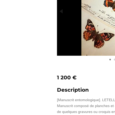
1 200 €
Description
[Manuscrit entomologique]. LETELL
Manuscrit composé de planches et d
de quelques gravures ou croquis en 