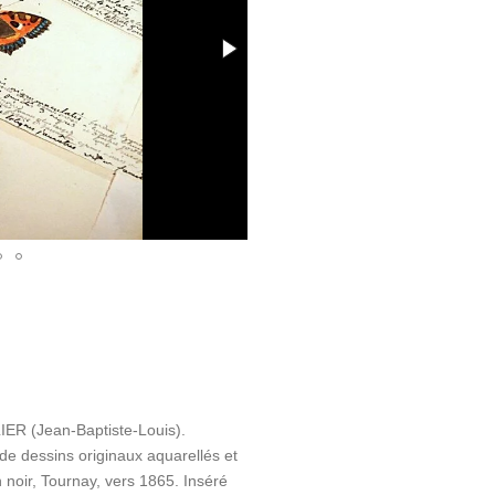
IER (Jean-Baptiste-Louis).
e dessins originaux aquarellés et
noir, Tournay, vers 1865. Inséré