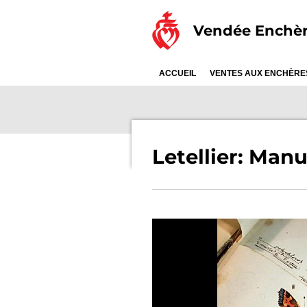
Passer
Vendée Enchè
au
contenu
principal
ACCUEIL
VENTES AUX ENCHÈR
Letellier: Man