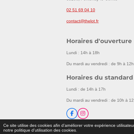
02 51 69 04 10
contact@thelot.fr
Horaires d'ouverture
Lundi : 14h à 18h
Du mardi au vendredi : de 9h à 12h
Horaires du standard
Lundi : de 14h à 17h
Du mardi au vendredi : de 10h à 12
F
I
a
n
© Vendée Enchères - Agrément 2
c
s
Ce site utilise des cookies afin d’améliorer votre expérience utilisa
e
t
notre politique d’utilisation des cookies.