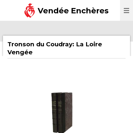
Passer
Vendée Enchères
au
contenu
principal
Tronson du Coudray: La Loire
Vengée