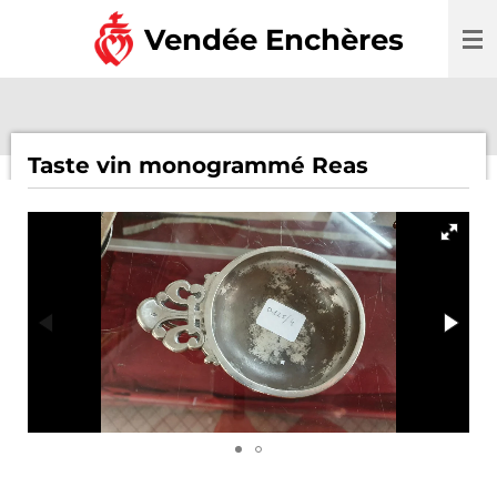
Passer
Vendée Enchères
au
contenu
principal
Taste vin monogrammé Reas