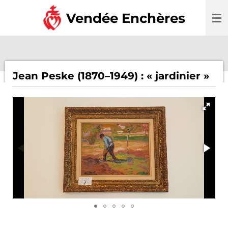
Passer
Vendée Enchères
au
contenu
principal
Jean Peske (1870–1949) : « jardinier »