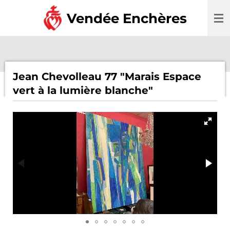
Passer
Vendée Enchères
au
contenu
principal
Jean Chevolleau 77 "Marais Espace
vert à la lumière blanche"