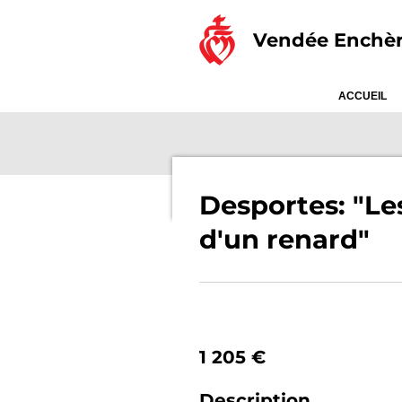
Passer
Vendée Enchè
au
contenu
principal
ACCUEIL
Desportes: "Les
d'un renard"
1 205 €
Description