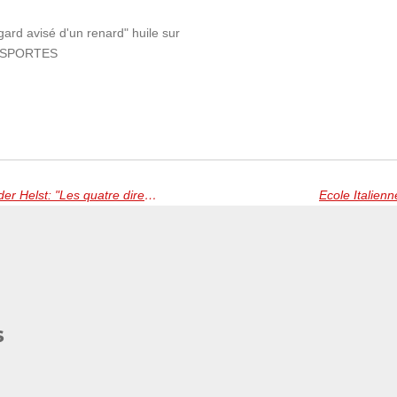
gard avisé d'un renard" huile sur
 DESPORTES
Copie d'après Bartholoméus van der Helst: "Les quatre directeurs de la guilde des arbalétriers de Saint Sébastien"
Ecole Italienn
s