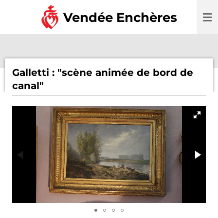
Passer
Vendée Enchères
au
contenu
principal
Galletti : "scène animée de bord de
canal"