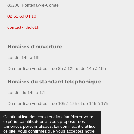
85200, Fontenay-le-Comte
02 51 69 04 10
contact@thelot.fr
Horaires d'ouverture
Lundi : 14h à 18h
Du mardi au vendredi : de 9h à 12h et de 14h à 18h
Horaires du standard téléphonique
Lundi : de 14h à 17h
Du mardi au vendredi : de 10h à 12h et de 14h à 17h
Ce site utilise des cookies afin d’améliorer votre
F
I
expérience utilisateur et vous proposer des
a
n
© Vendée Enchères - Agrément 2002-260
annonces personnalisées. En continuant d'utiliser
c
s
ce site, vous confirmez que vous acceptez notre
e
t