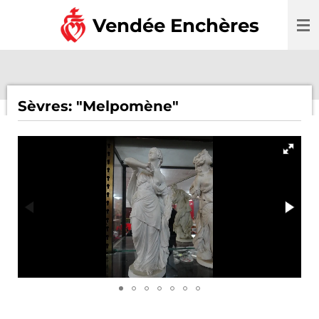
Passer
Vendée Enchères
au
contenu
principal
Sèvres: "Melpomène"