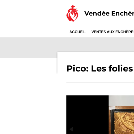
Passer
Vendée Enchè
au
contenu
principal
ACCUEIL
VENTES AUX ENCHÈR
Pico: Les folie