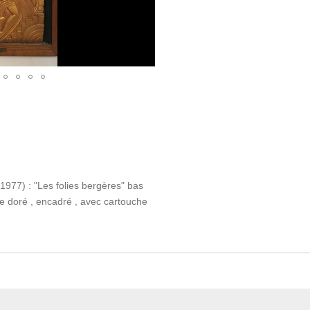
977) : "Les folies bergères" bas
ze doré , encadré , avec cartouche