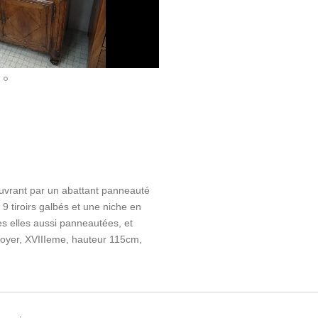
ouvrant par un abattant panneauté
9 tiroirs galbés et une niche en
es elles aussi panneautées, et
noyer, XVIIIeme, hauteur 115cm,