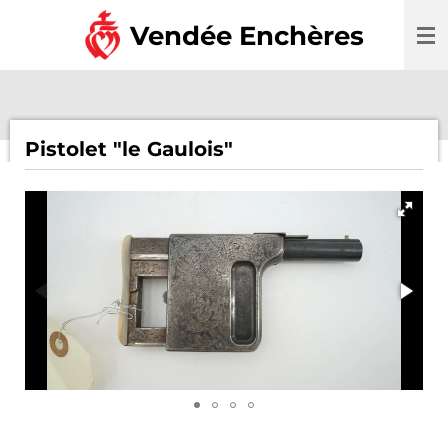
Passer
Vendée Enchères
au
contenu
principal
Pistolet "le Gaulois"