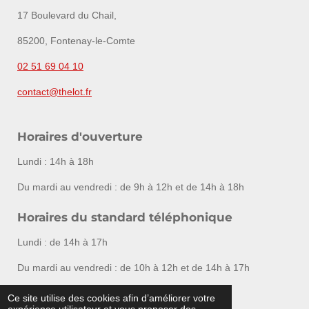
17 Boulevard du Chail,
85200, Fontenay-le-Comte
02 51 69 04 10
contact@thelot.fr
Horaires d'ouverture
Lundi : 14h à 18h
Du mardi au vendredi : de 9h à 12h et de 14h à 18h
Horaires du standard téléphonique
Lundi : de 14h à 17h
Du mardi au vendredi : de 10h à 12h et de 14h à 17h
Ce site utilise des cookies afin d’améliorer votre
F
I
expérience utilisateur et vous proposer des