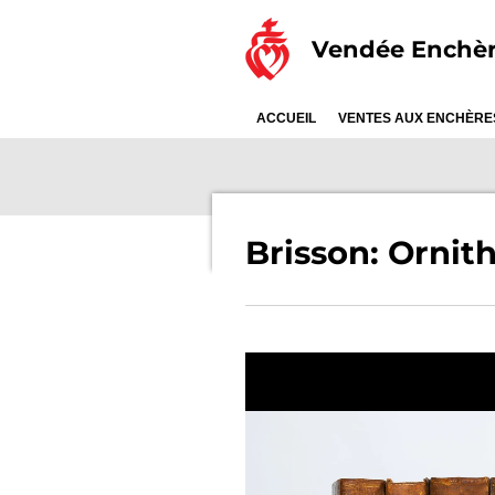
Passer
Vendée Enchè
au
contenu
principal
ACCUEIL
VENTES AUX ENCHÈR
Brisson: Ornit