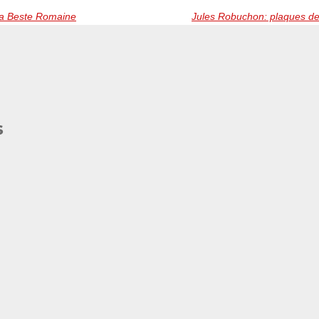
a Beste Romaine
s