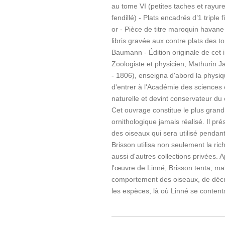
au tome VI (petites taches et rayure
fendillé) - Plats encadrés d’1 triple 
or - Pièce de titre maroquin havane
libris gravée aux contre plats des 
Baumann - Édition originale de cet i
Zoologiste et physicien, Mathurin J
- 1806), enseigna d'abord la physi
d'entrer à l'Académie des sciences e
naturelle et devint conservateur du
Cet ouvrage constitue le plus grand
ornithologique jamais réalisé. Il pr
des oiseaux qui sera utilisé pendan
Brisson utilisa non seulement la ri
aussi d'autres collections privées. 
l'œuvre de Linné, Brisson tenta, mal
comportement des oiseaux, de décr
les espèces, là où Linné se content