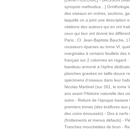
[ORNITHOLOGIE] - BRISSON (Mathur
synopsis methodica…] Ornithologie,
des oiseaux en ordres, sections, ge
laquelle on a joint une description
citations des auteurs qui en ont tra
ceux qui leur ont donné les différen
Paris ; Cl. Jean-Baptiste Bauche, 1
rousseurs éparses au tome VI, quel
marginales à certains feuillets des t
français sur 2 colonnes en regard - 6
bandeau armorié à l’épître dédicat
planches gravées en taille-douce 
spécimens d’oiseaux dans leur habit
Nicolas Martinet (sur 261, le tome V
ans avant l'Histoire naturelle des o
soins - Reliure de l’époque basane
premiers tomes (des éraflures aux p
des coins émoussés) - Dos à nerfs o
(frottements et menus défauts) - Pi
Tranches mouchetées de brun - Rel