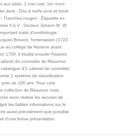
s aux plats, 1 coin usé, 1er mors
filet doré - Dos à nerfs orné et tomé
 - Tranches rouges - Étiquette ex-
tomes II à V : Docteur Johann M. W.
mportant traité d'ornithologie
acques Brisson, fontenaisien (1723
que au collège de Navarre avant
n 1759. Il étudia ensuite l'histoire
 cabinet de curiosités de Réaumur.
 catalogue d'1 cabinet de curiosités
ésente 1 système de classification
t près de 100 ans. Pour cela
che collection de Réaumur mais
Après avoir réalisé les lacunes de
gré les faibles informations sur le
ire aussi précisément que possible
ait d'une brève présentation.