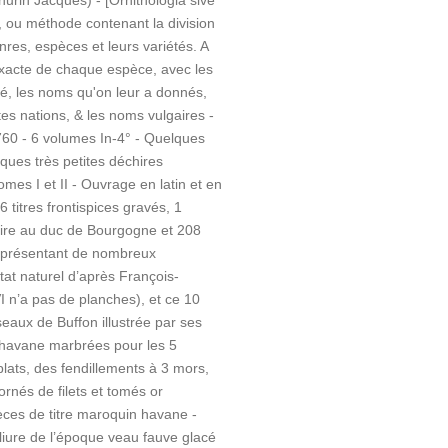
in Jacques) - [Ornithologia sive
 ou méthode contenant la division
nres, espèces et leurs variétés. A
 exacte de chaque espèce, avec les
ité, les noms qu'on leur a donnés,
tes nations, & les noms vulgaires -
760 - 6 volumes In-4° - Quelques
ques très petites déchires
omes I et II - Ouvrage en latin et en
 titres frontispices gravés, 1
oire au duc de Bourgogne et 208
représentant de nombreux
at naturel d’après François-
I n’a pas de planches), et ce 10
iseaux de Buffon illustrée par ses
 havane marbrées pour les 5
lats, des fendillements à 3 mors,
rnés de filets et tomés or
èces de titre maroquin havane -
iure de l’époque veau fauve glacé