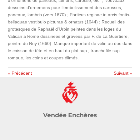
d’ornemens de paneaux, lambris, carosse, etc. ; Nouveaux
desseins d’ornemens pour l’embelissement des carosses,
paneaux, lambris (vers 1670) ; Porticus reginae in arcis fontis-
bellaquae vestibulo picturae & ornatus (1644) ; Recueil des
grotesques de Raphaël d’Urbin peintes dans les loges du
Vatican à Rome dessinées et gravées par F. de La Guertière,
peintre du Roy (1660). Manque important de vélin au dos dans
le caisson de tête et en haut du plat sup., tranchefile sup.
rompue, les coins et coupes élimés.
«
Précédent
Suivant
»
Vendée Enchères