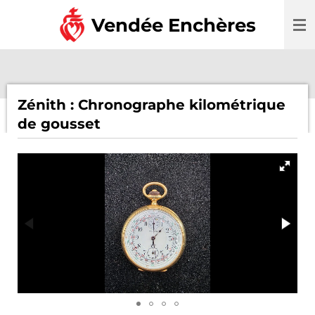
Passer
Vendée Enchères
au
contenu
principal
Zénith : Chronographe kilométrique
de gousset