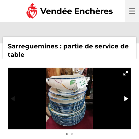
Passer
Vendée Enchères
au
contenu
principal
Sarreguemines : partie de service de
table