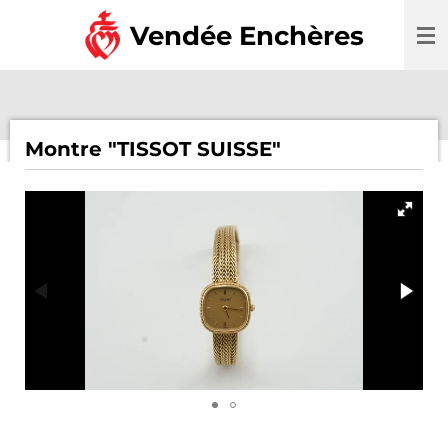
Passer
Vendée Enchères
au
contenu
principal
Montre "TISSOT SUISSE"