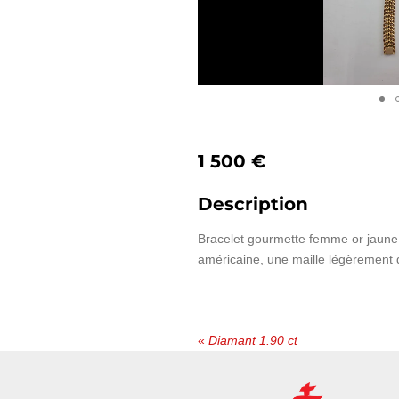
1 500 €
Description
Bracelet gourmette femme or jaune p
américaine, une maille légèrement 
«
Diamant 1.90 ct