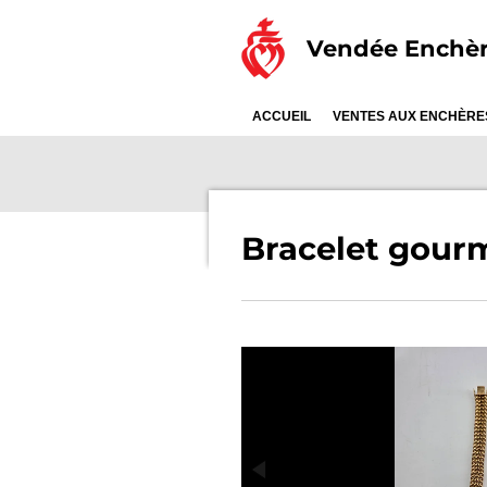
Passer
Vendée Enchè
au
contenu
principal
ACCUEIL
VENTES AUX ENCHÈR
Bracelet gour