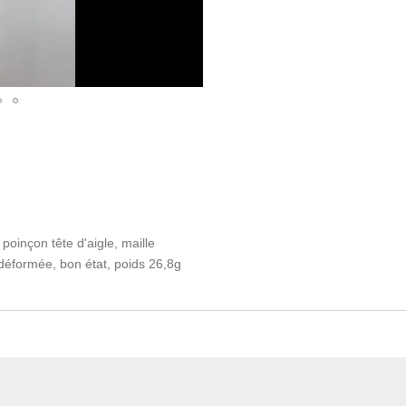
oinçon tête d'aigle, maille
déformée, bon état, poids 26,8g