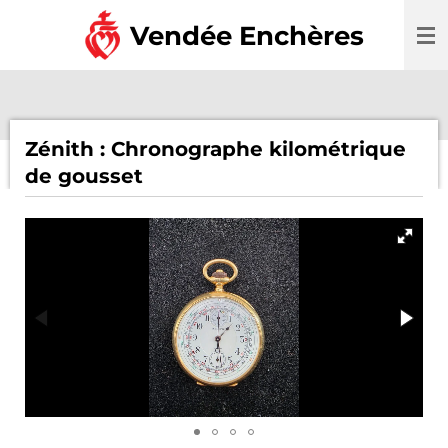
Passer
Vendée Enchères
au
contenu
principal
Zénith : Chronographe kilométrique
de gousset