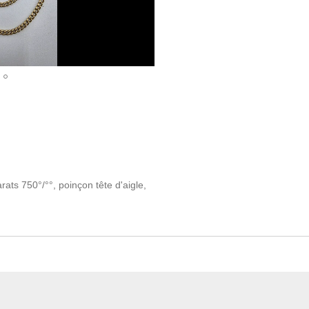
ats 750°/°°, poinçon tête d'aigle,