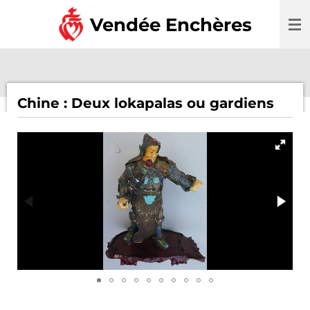
Passer
Vendée Enchères
au
contenu
principal
Chine : Deux lokapalas ou gardiens