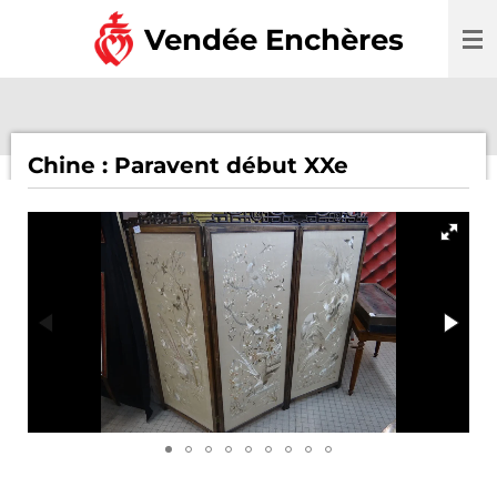
Passer
Vendée Enchères
au
contenu
principal
Chine : Paravent début XXe