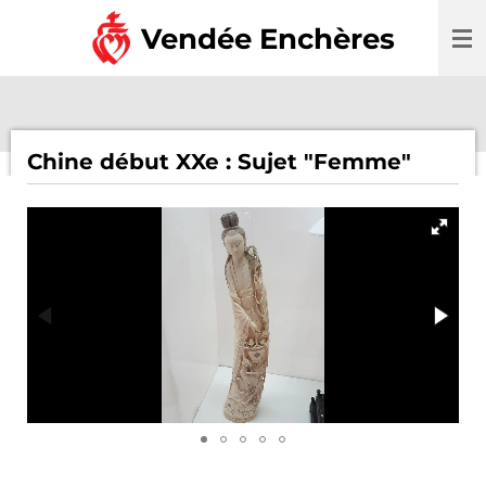
Passer
Vendée Enchères
au
contenu
principal
Chine début XXe : Sujet "Femme"