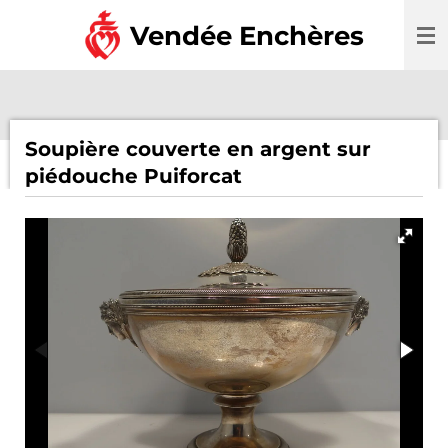
Passer
Vendée Enchères
au
contenu
principal
Soupière couverte en argent sur
piédouche Puiforcat